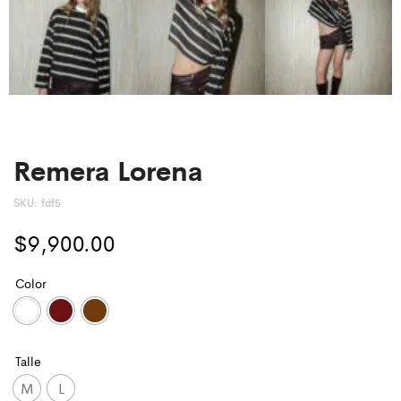
Remera Lorena
SKU:
fdf5
$
9,900.00
Color
Talle
M
L