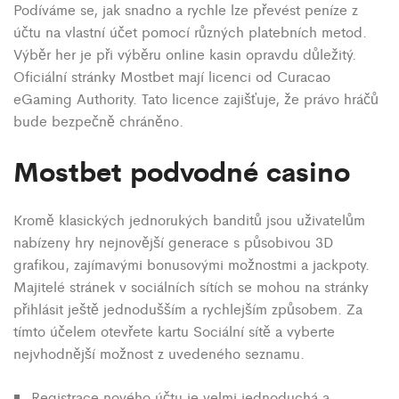
Podíváme se, jak snadno a rychle lze převést peníze z
účtu na vlastní účet pomocí různých platebních metod.
Výběr her je při výběru online kasin opravdu důležitý.
Oficiální stránky Mostbet mají licenci od Curacao
eGaming Authority. Tato licence zajišťuje, že právo hráčů
bude bezpečně chráněno.
Mostbet podvodné casino
Kromě klasických jednorukých banditů jsou uživatelům
nabízeny hry nejnovější generace s působivou 3D
grafikou, zajímavými bonusovými možnostmi a jackpoty.
Majitelé stránek v sociálních sítích se mohou na stránky
přihlásit ještě jednodušším a rychlejším způsobem. Za
tímto účelem otevřete kartu Sociální sítě a vyberte
nejvhodnější možnost z uvedeného seznamu.
Registrace nového účtu je velmi jednoduchá a