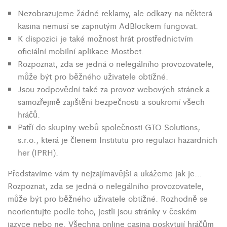
Nezobrazujeme žádné reklamy, ale odkazy na některá
kasina nemusí se zapnutým AdBlockem fungovat.
K dispozici je také možnost hrát prostřednictvím
oficiální mobilní aplikace Mostbet.
Rozpoznat, zda se jedná o nelegálního provozovatele,
může být pro běžného uživatele obtížné.
Jsou zodpovědní také za provoz webových stránek a
samozřejmě zajištění bezpečnosti a soukromí všech
hráčů.
Patří do skupiny webů společnosti GTO Solutions,
s.r.o., která je členem Institutu pro regulaci hazardních
her (IPRH).
Představíme vám ty nejzajímavější a ukážeme jak je…
Rozpoznat, zda se jedná o nelegálního provozovatele,
může být pro běžného uživatele obtížné. Rozhodně se
neorientujte podle toho, jestli jsou stránky v českém
jazyce nebo ne. Všechna online casina poskytují hráčům