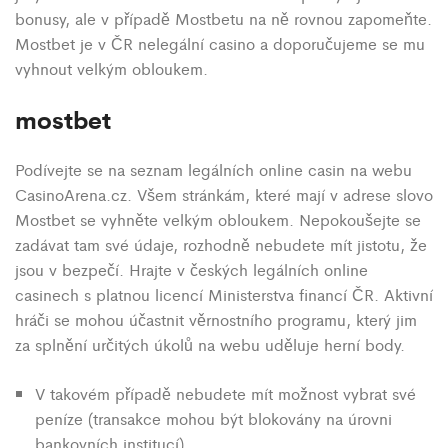
bonusy, ale v případě Mostbetu na ně rovnou zapomeňte.
Mostbet je v ČR nelegální casino a doporučujeme se mu
vyhnout velkým obloukem.
mostbet
Podívejte se na seznam legálních online casin na webu
CasinoArena.cz. Všem stránkám, které mají v adrese slovo
Mostbet se vyhněte velkým obloukem. Nepokoušejte se
zadávat tam své údaje, rozhodně nebudete mít jistotu, že
jsou v bezpečí. Hrajte v českých legálních online
casinech s platnou licencí Ministerstva financí ČR. Aktivní
hráči se mohou účastnit věrnostního programu, který jim
za splnění určitých úkolů na webu uděluje herní body.
V takovém případě nebudete mít možnost vybrat své
peníze (transakce mohou být blokovány na úrovni
bankovních institucí).