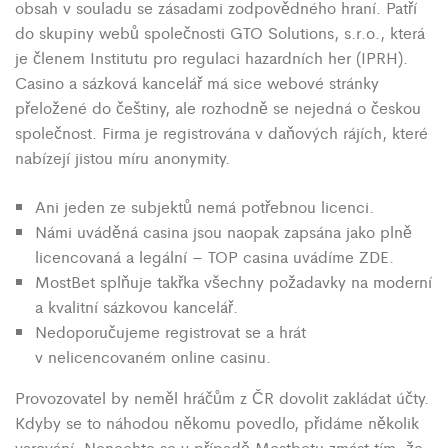
obsah v souladu se zásadami zodpovědného hraní. Patří
do skupiny webů společnosti GTO Solutions, s.r.o., která
je členem Institutu pro regulaci hazardních her (IPRH).
Casino a sázková kancelář má sice webové stránky
přeložené do češtiny, ale rozhodně se nejedná o českou
společnost. Firma je registrována v daňových rájích, které
nabízejí jistou míru anonymity.
Ani jeden ze subjektů nemá potřebnou licenci.
Námi uváděná casina jsou naopak zapsána jako plně
licencovaná a legální – TOP casina uvádíme ZDE.
MostBet splňuje takřka všechny požadavky na moderní
a kvalitní sázkovou kancelář.
Nedoporučujeme registrovat se a hrát
v nelicencovaném online casinu.
Provozovatel by neměl hráčům z ČR dovolit zakládat účty.
Kdyby se to náhodou někomu povedlo, přidáme několik
varování. Nenechte se v případě Mostbetu zmást tím, že