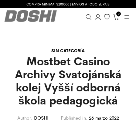
COMPRA MINIMA: $200000 | ENVIOS A TODO EL PAIS
0
SIN CATEGORÍA
Mostbet Casino
Archivy Svatojánská
kolej Vyšší odborná
škola pedagogická
Author:
DOSHI
Published in:
26 marzo 2022