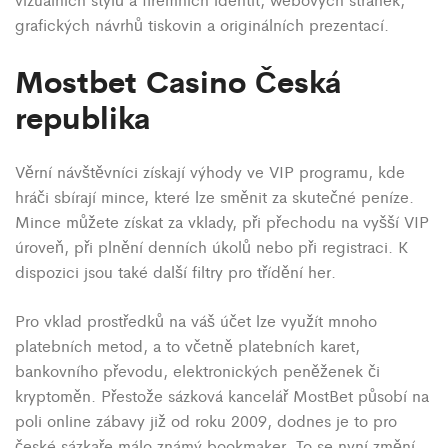
grafických návrhů tiskovin a originálních prezentací.
Mostbet Casino Česká
republika
Věrní návštěvníci získají výhody ve VIP programu, kde
hráči sbírají mince, které lze směnit za skutečné peníze.
Mince můžete získat za vklady, při přechodu na vyšší VIP
úroveň, při plnění denních úkolů nebo při registraci. K
dispozici jsou také další filtry pro třídění her.
Pro vklad prostředků na váš účet lze využít mnoho
platebních metod, a to včetně platebních karet,
bankovního převodu, elektronických peněženek či
kryptoměn. Přestože sázková kancelář MostBet působí na
poli online zábavy již od roku 2009, dodnes je to pro
české sázkaře málo známý bookmaker. To se nyní změní