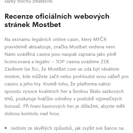
sázky trochu zmatečné.
Recenze oficiálních webových
stránek Mostbet
Na seznamu legálních online casin, který MFČR
pravidelně aktualizuje, značka Mostbet vedena není.
Námi uváděná casina jsou naopak zapsána jako plně
licencovaná a legální – TOP casina uvádíme ZDE.
Závěrem lze říci, že MostBet.com se zdá být ideálním
místem, kde můžete začít nebo prohloubit svou vášeň pro
casino a jeho hry. Kromě toho, že platforma nabízí
spoustu vysoce kvalitních her a širokou škálu sázkových
trhů, poskytuje hráčům odměny v podobě výjimečných
bonusů. Při hraní kasinových her je důležité, abyste měli
dobrou kontrolu nad hrou.
Jedním ze skvělých způsobů, jak zvýšit své šance na