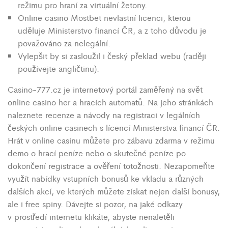
režimu pro hraní za virtuální žetony.
Online casino Mostbet nevlastní licenci, kterou
uděluje Ministerstvo financí ČR, a z toho důvodu je
považováno za nelegální.
Vylepšit by si zasloužil i český překlad webu (raději
používejte angličtinu).
Casino-777.cz je internetový portál zaměřený na svět
online casino her a hracích automatů. Na jeho stránkách
naleznete recenze a návody na registraci v legálních
českých online casinech s lícencí Ministerstva financí ČR.
Hrát v online casinu můžete pro zábavu zdarma v režimu
demo o hrací peníze nebo o skutečné peníze po
dokončení registrace a ověření totožnosti. Nezapomeňte
využít nabídky vstupních bonusů ke vkladu a různých
dalších akcí, ve kterých můžete získat nejen další bonusy,
ale i free spiny. Dávejte si pozor, na jaké odkazy
v prostředí internetu klikáte, abyste nenaletěli