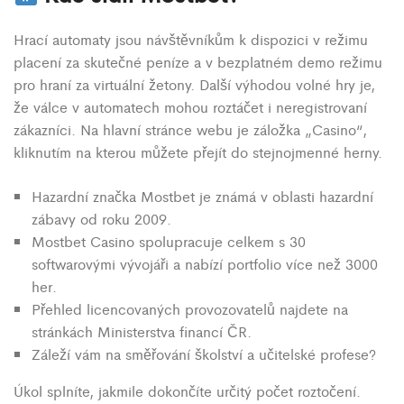
Hrací automaty jsou návštěvníkům k dispozici v režimu
placení za skutečné peníze a v bezplatném demo režimu
pro hraní za virtuální žetony. Další výhodou volné hry je,
že válce v automatech mohou roztáčet i neregistrovaní
zákazníci. Na hlavní stránce webu je záložka „Casino“,
kliknutím na kterou můžete přejít do stejnojmenné herny.
Hazardní značka Mostbet je známá v oblasti hazardní
zábavy od roku 2009.
Mostbet Casino spolupracuje celkem s 30
softwarovými vývojáři a nabízí portfolio více než 3000
her.
Přehled licencovaných provozovatelů najdete na
stránkách Ministerstva financí ČR.
Záleží vám na směřování školství a učitelské profese?
Úkol splníte, jakmile dokončíte určitý počet roztočení.