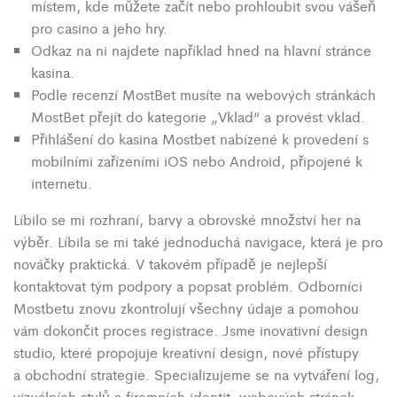
místem, kde můžete začít nebo prohloubit svou vášeň
pro casino a jeho hry.
Odkaz na ni najdete například hned na hlavní stránce
kasina.
Podle recenzí MostBet musíte na webových stránkách
MostBet přejít do kategorie „Vklad“ a provést vklad.
Přihlášení do kasina Mostbet nabízené k provedení s
mobilními zařízeními iOS nebo Android, připojené k
internetu.
Líbilo se mi rozhraní, barvy a obrovské množství her na
výběr. Líbila se mi také jednoduchá navigace, která je pro
nováčky praktická. V takovém případě je nejlepší
kontaktovat tým podpory a popsat problém. Odborníci
Mostbetu znovu zkontrolují všechny údaje a pomohou
vám dokončit proces registrace. Jsme inovativní design
studio, které propojuje kreativní design, nové přístupy
a obchodní strategie. Specializujeme se na vytváření log,
vizuálních stylů a firemních identit, webových stránek,