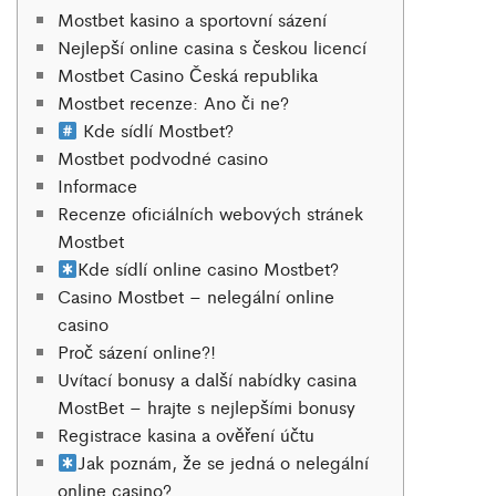
Mostbet kasino a sportovní sázení
Nejlepší online casina s českou licencí
Mostbet Casino Česká republika
Mostbet recenze: Ano či ne?
Kde sídlí Mostbet?
Mostbet podvodné casino
Informace
Recenze oficiálních webových stránek
Mostbet
Kde sídlí online casino Mostbet?
Casino Mostbet – nelegální online
casino
Proč sázení online?!
Uvítací bonusy a další nabídky casina
MostBet – hrajte s nejlepšími bonusy
Registrace kasina a ověření účtu
Jak poznám, že se jedná o nelegální
online casino?