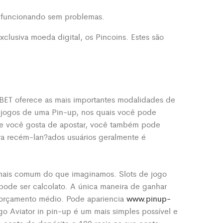
e funcionando sem problemas.
usiva moeda digital, os Pincoins. Estes são
 BET oferece as mais importantes modalidades de
s jogos de uma Pin-up, nos quais você pode
. Se você gosta de apostar, você também pode
ra recém-lan?ados usuários geralmente é
de mais comum do que imaginamos. Slots de jogo
pode ser calcolato. A única maneira de ganhar
m orçamento médio. Pode apariencia
www.pinup-
go Aviator in pin-up é um mais simples possível e