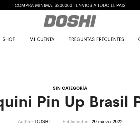
COMPRA MINIMA: $200000 | ENVIOS A TODO EL PAIS
SHOP
MI CUENTA
PREGUNTAS FRECUENTES
SIN CATEGORÍA
quini Pin Up Brasil 
Author:
DOSHI
Published in:
20 marzo 2022