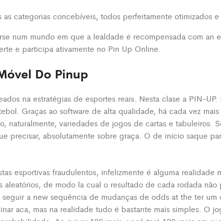
 as categorias concebíveis, todos perfeitamente otimizados 
arse num mundo em que a lealdade é recompensada com an excl
rte e participa ativamente no Pin Up Online.
 Móvel Do Pinup
ados na estratégias de esportes reais. Nesta clase a PIN-UP.
tebol. Graças ao software de alta qualidade, há cada vez mai
ão, naturalmente, variedades de jogos de cartas e tabuleiros
 precisar, absolutamente sobre graça. O de início saque pa
apostas esportivas fraudulentos, infelizmente é alguma realida
 aleatórios, de modo la cual o resultado de cada rodada não 
ia, seguir a new sequência de mudanças de odds at the ter u
minar aca, mas na realidade tudo é bastante mais simples. O jo