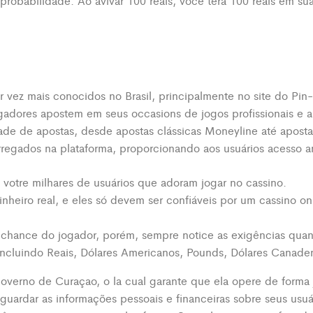
 probabilidade. Ao avivar 100 reais, você terá 100 reais em su
 vez mais conocidos no Brasil, principalmente no site do Pin
gadores apostem em seus occasions de jogos profissionais e am
de de apostas, desde apostas clássicas Moneyline até aposta
arregados na plataforma, proporcionando aos usuários acesso
votre milhares de usuários que adoram jogar no cassino.
inheiro real, e eles só devem ser confiáveis por um cassino o
 chance do jogador, porém, sempre notice as exigências qua
cluindo Reais, Dólares Americanos, Pounds, Dólares Canadens
verno de Curaçao, o la cual garante que ela opere de forma j
uardar as informações pessoais e financeiras sobre seus usu